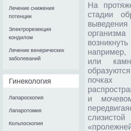
На протяж
Лечение снижения
стадии об
потенции
выведени
Электрорезекция
организ
кондилом
возникнут
Лечение венерических
например,
заболеваний
или камн
образуются
почк
Гинекология
распростра
и мочев
Лапароскопия
передвигая
Лапаротомия
слизистой
Кольпоскопия
«пролежне