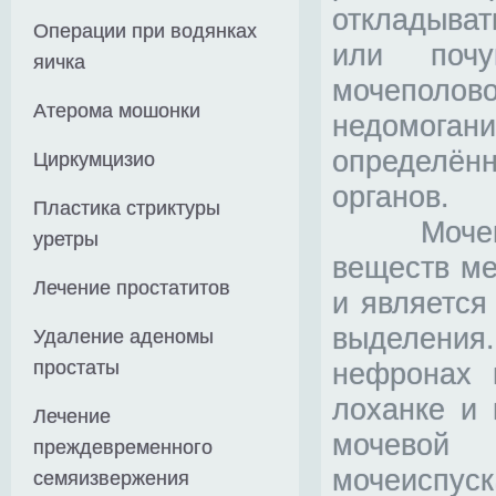
откладыват
Операции при водянках
или почу
яичка
мочеполо
Атерома мошонки
недомога
определё
Циркумцизио
органов.
Пластика стриктуры
Мочеполо
уретры
веществ ме
Лечение простатитов
и является
выделени
Удаление аденомы
простаты
нефронах 
лоханке и 
Лечение
мочевой
преждевременного
мочеиспуск
семяизвержения