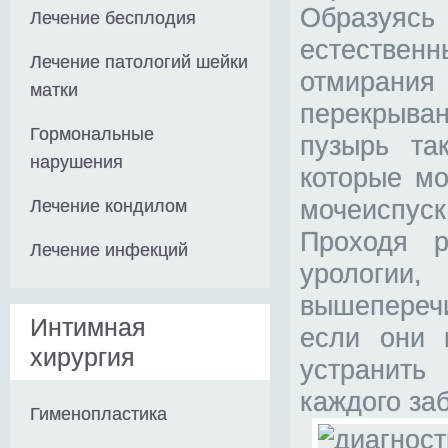
Образуясь
Лечение бесплодия
естестве
Лечение патологий шейки
отмирания 
матки
перекрыва
Гормональные
пузырь та
нарушения
которые мо
мочеиспуск
Лечение кондилом
Проходя р
Лечение инфекций
урологи
вышепереч
Интимная
если они в
хирургия
устранить
каждого за
Гименопластика