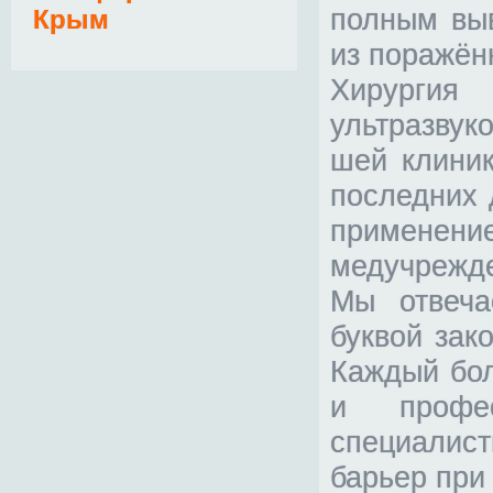
полным выв
Крым
из поражён
Хирургия
ультразвук
шей клиник
последних 
примене
медучрежд
Мы отвеча
буквой зак
Каждый бол
и профе
специалист
барьер при